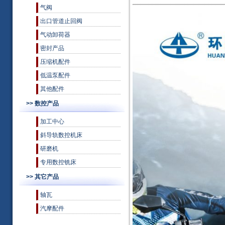
气阀
出口管道止回阀
气动卸荷器
密封产品
压缩机配件
低温泵配件
其他配件
>> 数控产品
加工中心
斜导轨数控机床
研磨机
专用数控铣床
>> 其它产品
轴瓦
汽摩配件