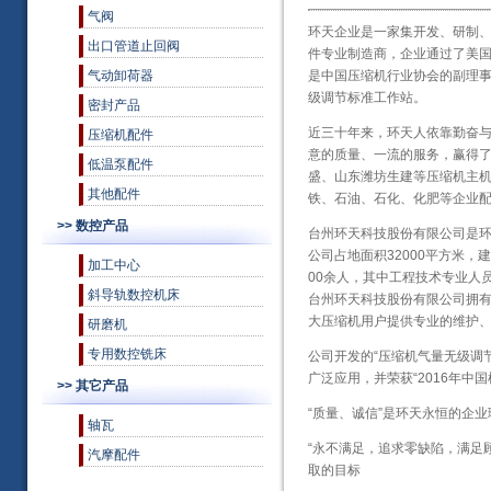
气阀
环天企业是一家集开发、研制
出口管道止回阀
件专业制造商，企业通过了美国
气动卸荷器
是中国压缩机行业协会的副理
级调节标准工作站。
密封产品
近三十年来，环天人依靠勤奋
压缩机配件
意的质量、一流的服务，赢得
低温泵配件
盛、山东潍坊生建等压缩机主
其他配件
铁、石油、石化、化肥等企业
>> 数控产品
台州环天科技股份有限公司是
公司占地面积32000平方米，
加工中心
00余人，其中工程技术专业人
斜导轨数控机床
台州环天科技股份有限公司拥
大压缩机用户提供专业的维护
研磨机
专用数控铣床
公司开发的“压缩机气量无级调
广泛应用，并荣获“2016年中
>> 其它产品
“质量、诚信”是环天永恒的企业
轴瓦
“永不满足，追求零缺陷，满足
汽摩配件
取的目标