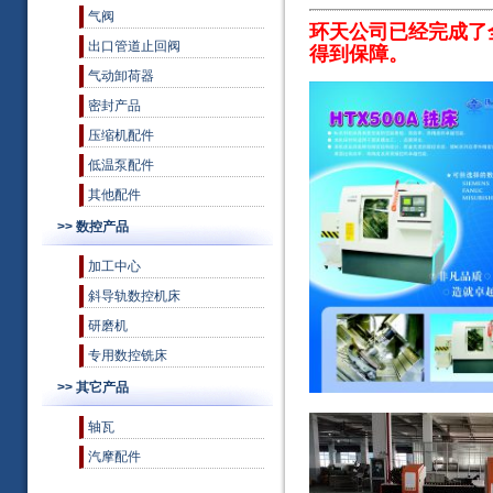
气阀
环天公司已经完成了
出口管道止回阀
得到保障。
气动卸荷器
密封产品
压缩机配件
低温泵配件
其他配件
>> 数控产品
加工中心
斜导轨数控机床
研磨机
专用数控铣床
>> 其它产品
轴瓦
汽摩配件