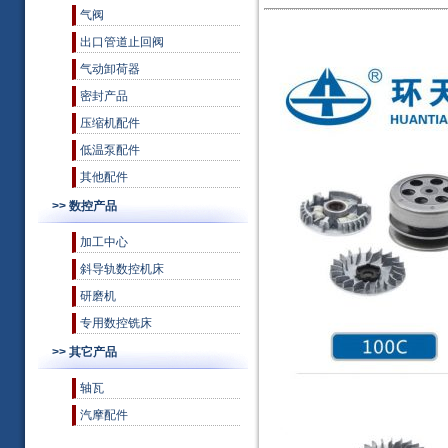
气阀
出口管道止回阀
气动卸荷器
密封产品
压缩机配件
低温泵配件
其他配件
>> 数控产品
加工中心
斜导轨数控机床
研磨机
专用数控铣床
>> 其它产品
轴瓦
汽摩配件