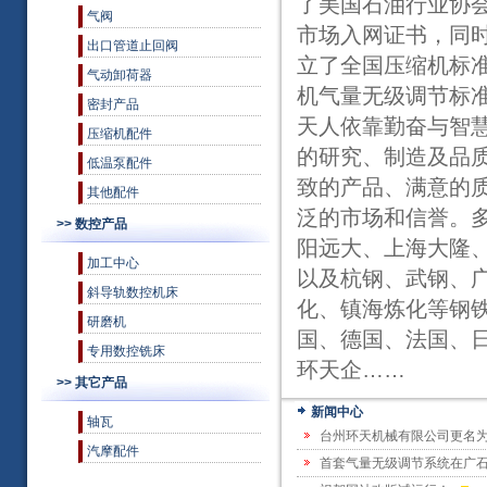
了美国石油行业协会
气阀
市场入网证书，同
出口管道止回阀
立了全国压缩机标
气动卸荷器
机气量无级调节标准
密封产品
天人依靠勤奋与智
压缩机配件
的研究、制造及品
低温泵配件
致的产品、满意的
其他配件
泛的市场和信誉。
>> 数控产品
阳远大、上海大隆
加工中心
以及杭钢、武钢、
斜导轨数控机床
化、镇海炼化等钢
研磨机
国、德国、法国、
专用数控铣床
环天企……
>> 其它产品
新闻中心
轴瓦
台州环天机械有限公司更名
汽摩配件
首套气量无级调节系统在广